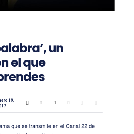
palabra’, un
n el que
prendes
nero 19,
017
ama que se transmite en el Canal 22 de