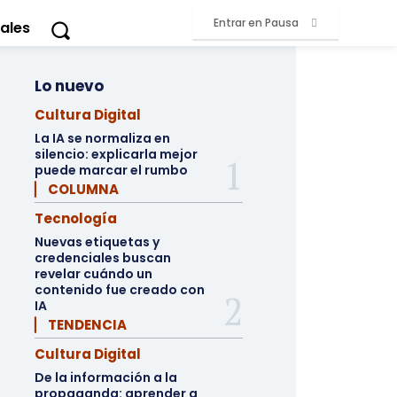
Entrar en Pausa
ales
Lo nuevo
Cultura Digital
La IA se normaliza en
silencio: explicarla mejor
puede marcar el rumbo
▏ COLUMNA
Tecnología
Nuevas etiquetas y
credenciales buscan
revelar cuándo un
contenido fue creado con
IA
▏ TENDENCIA
Cultura Digital
De la información a la
propaganda: aprender a