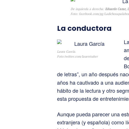
De izquierda a derecha:
Eduardo Cazar, L
Foto:
facebook.com/pg/Ladichosapalabra
La conductora
La
am
Laura García.
de
Foto:twitter.com/lauentuiter
Bo
de letras”, un año después na
años ha cautivado a una audie
hábito de la lectura y otro se
esta propuesta de entretenimien
Aunque pueda parecer una estra
extranjera (y española) como lí