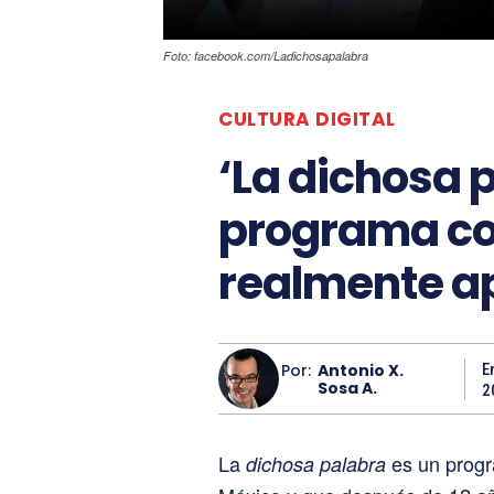
Foto: facebook.com/Ladichosapalabra
CULTURA DIGITAL
‘La dichosa 
programa co
realmente a
Por:
Antonio X.
E
Sosa A.
2
La
es un progr
dichosa palabra