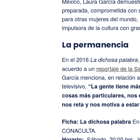
México, Laura García demuestr
preparada, comprometida con s
para otras mujeres del mundo, 
impulsora de la cultura con gran
La permanencia
En el 2016
La dichosa palabra
acuerdo a un
reportaje de la S
García menciona, en relación 
televisivo,
“La gente tiene má
cosas más particulares, nos
nos reta y nos motiva a estar
En 
Ficha: La dichosa palabra
CONACULTA.
Sábado, 20:00 hrs., l
Horario: