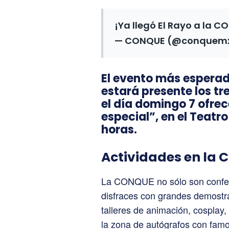
¡Ya llegó El Rayo a la 
— CONQUE (@conquem
El evento más esperado
estará presente los tr
el día domingo 7 ofre
especial”, en el Teatr
horas.
Actividades en la
La CONQUE no sólo son conferen
disfraces con grandes demostra
talleres de animación, cosplay,
la zona de autógrafos con famo