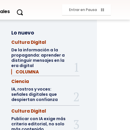
Entrar en Pausa
ales
Lo nuevo
Cultura Digital
De la información a la
propaganda: aprender a
distinguir mensajes en la
era digital
▏ COLUMNA
Ciencia
IA, rostros y voces:
señales digitales que
despiertan confianza
Cultura Digital
Publicar con IA exige más
criterio editorial, no solo
más contenido