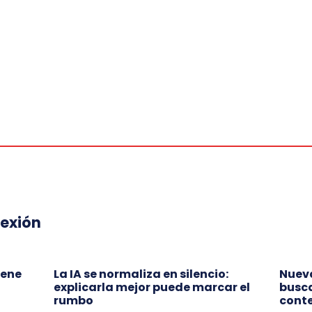
lexión
iene
La IA se normaliza en silencio:
Nueva
explicarla mejor puede marcar el
busca
rumbo
conte