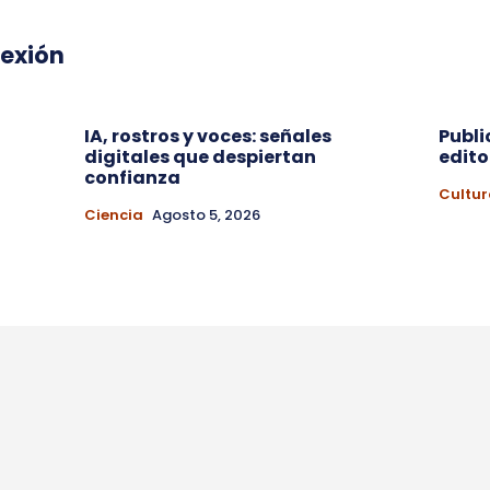
lexión
IA, rostros y voces: señales
Publi
digitales que despiertan
edito
a
confianza
Cultur
Ciencia
Agosto 5, 2026