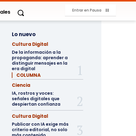
Entrar en Pausa
ales
Lo nuevo
Cultura Digital
De la información a la
propaganda: aprender a
distinguir mensajes en la
era digital
▏ COLUMNA
Ciencia
IA, rostros y voces:
señales digitales que
despiertan confianza
Cultura Digital
Publicar con IA exige más
criterio editorial, no solo
más contenido