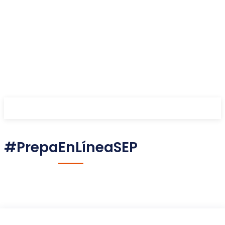
#PrepaEnLíneaSEP