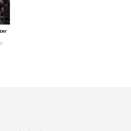
zer
17