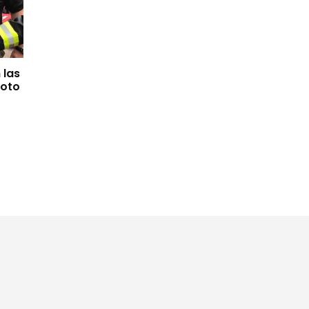
 las
moto