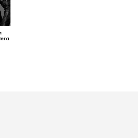
a
dera