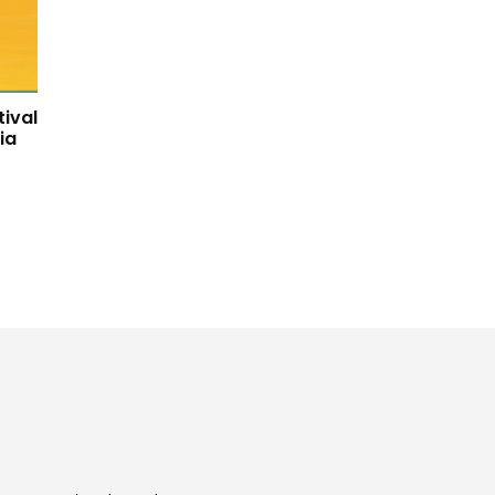
tival
ia